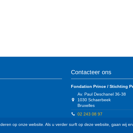
Contacteer ons
Fondation Prince / Stichting P
Av. Paul Deschanel 36-38
1030 Schaerbeek
Bruxelles
02 243 08 97
shop@sfprlaurent.be
eren op onze website. Als u verder surft op deze website, gaan wij erv
Ik wil de
nieuwsbrief
digitaal ont