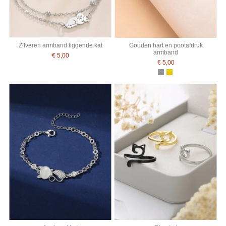
Zilveren armband liggende kat
Gouden hart en pootafdruk
armband
€ 5,00
€ 5,00