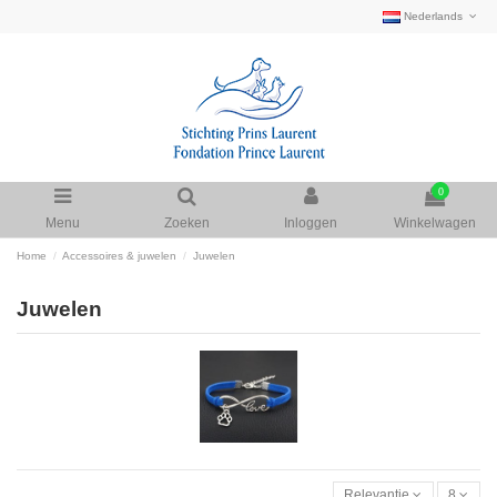
Nederlands
0
Menu
Zoeken
Inloggen
Winkelwagen
Home
Accessoires & juwelen
Juwelen
Juwelen
Relevantie
8